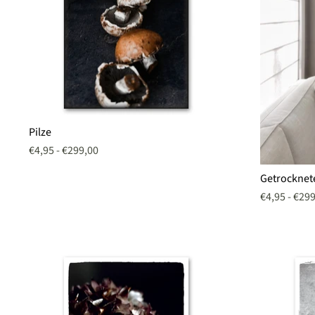
Pilze
Pilze
€4,95
-
€299,00
Getrocknet
Getrocknet
Gänseblüm
€4,95
-
€299