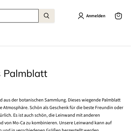
Anmelden
Warenk
anzeige
 Palmblatt
nd aus der botanischen Sammlung. Dieses wiegende Palmblatt
che Atmosphäre. Schön als Geschenk für die beste Freundin oder
türlich. Es ist auch schön, die Leinwand mit anderen
nd von Mo-Ca zu kombinieren. Unsere Leinwand kann auf
n und in verschiedenen Größen hergestellt werden.