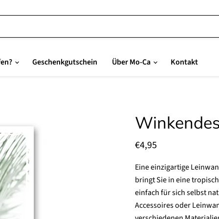
fen?
Geschenkgutschein
Über Mo-Ca
Kontakt
Winkendes
Aktueller Preis
€4,95
Eine einzigartige Leinwa
bringt Sie in eine tropis
einfach für sich selbst na
Accessoires oder Leinwa
verschiedenen Materialie