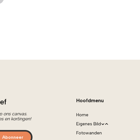
ef
Hoofdmenu
op ons canvas.
Home
es en kortingen!
Eigenes Bild
Fotowanden
Eigen foto
Abonneer