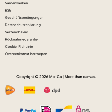
Samenwerken
IAMaureen
B2B
Kerst
Geschäftsbedingungen
Kids
Datenschutzerklärung
Kunst
Verzendbeleid
Mindfulness
Rücknahmegarantie
Natuur
Cookie-Richtlinie
Nieuwste producten
Overeenkomst herroepen
Sale
Summer Vibes
Teksten
Toebehoren
Copyright © 2026 Mo-Ca | More than canvas.
Voorjaar