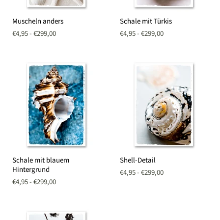
Muscheln
Schale
Muscheln anders
Schale mit Türkis
anders
mit
Türkis
€4,95
-
€299,00
€4,95
-
€299,00
Schale
Shell-
Schale mit blauem
Shell-Detail
mit
Detail
Hintergrund
blauem
€4,95
-
€299,00
Hintergrund
€4,95
-
€299,00