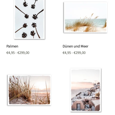
Palmen
Dünen
Palmen
Dünen und Meer
und
Meer
€4,95
-
€299,00
€4,95
-
€299,00