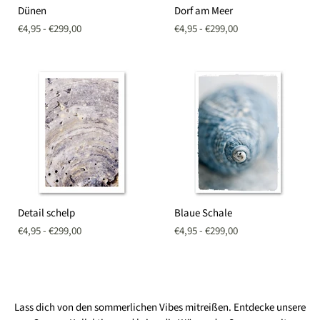
Dünen
Dorf
Dünen
Dorf am Meer
am
Meer
€4,95
-
€299,00
€4,95
-
€299,00
Detail
Blaue
Detail schelp
Blaue Schale
schelp
Schale
€4,95
-
€299,00
€4,95
-
€299,00
Lass dich von den sommerlichen Vibes mitreißen. Entdecke unsere