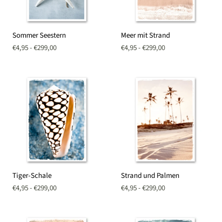
Sommer
Meer
Sommer Seestern
Meer mit Strand
Seestern
mit
Strand
€4,95
-
€299,00
€4,95
-
€299,00
Tiger-
Strand
Tiger-Schale
Strand und Palmen
Schale
und
Palmen
€4,95
-
€299,00
€4,95
-
€299,00