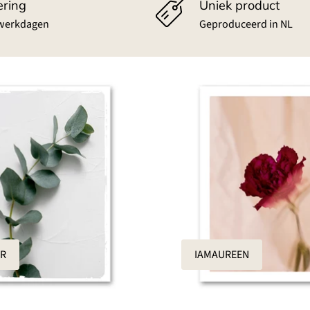
ering
Uniek product
 werkdagen
Geproduceerd in NL
R
IAMAUREEN