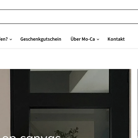
fen?
Geschenkgutschein
Über Mo-Ca
Kontakt
o op canvas