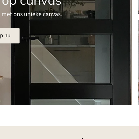
en met ons unieke canvas.
p nu