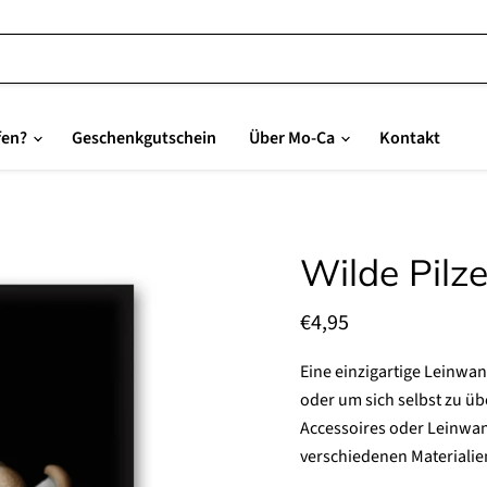
fen?
Geschenkgutschein
Über Mo-Ca
Kontakt
Wilde Pilz
Aktueller Preis
€4,95
Eine einzigartige Leinwa
oder um sich selbst zu üb
Accessoires oder Leinwa
verschiedenen Materialie