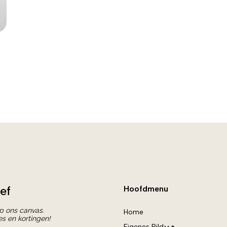
ef
Hoofdmenu
op ons canvas.
Home
es en kortingen!
Eigenes Bild