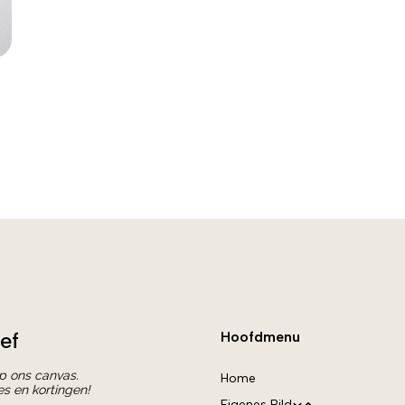
ef
Hoofdmenu
op ons canvas.
Home
es en kortingen!
Eigenes Bild