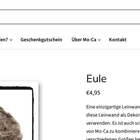
fen?
Geschenkgutschein
Über Mo-Ca
Kontakt
Eule
Aktueller Preis
€4,95
Eine einzigartige Leinwan
diese Leinwand als Dekor
verwenden. Es ist auch s
von Mo-Ca zu kombinieren
verschiedenen Größen her