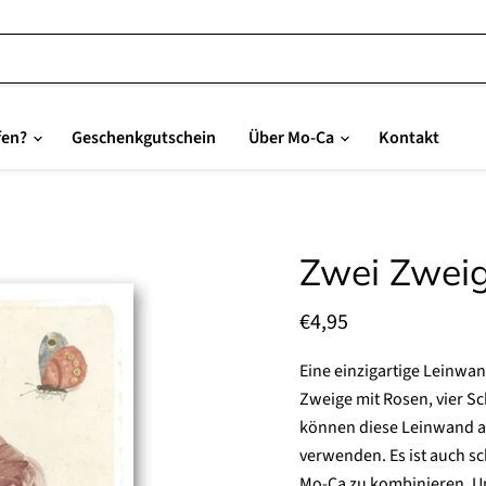
fen?
Geschenkgutschein
Über Mo-Ca
Kontakt
Zwei Zweig
Aktueller Preis
€4,95
Eine einzigartige Leinwa
Zweige mit Rosen, vier S
können diese Leinwand al
verwenden. Es ist auch s
Mo-Ca zu kombinieren. Un