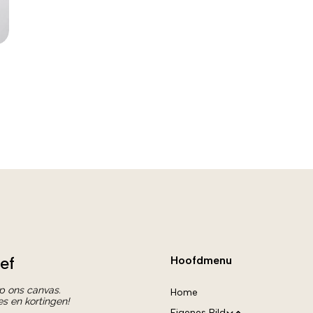
ef
Hoofdmenu
op ons canvas.
Home
es en kortingen!
Eigenes Bild