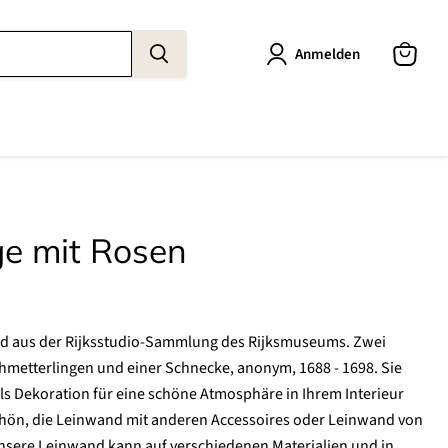
Anmelden
Warenk
anzeige
e mit Rosen
nd aus der Rijksstudio-Sammlung des Rijksmuseums. Zwei
chmetterlingen und einer Schnecke, anonym, 1688 - 1698. Sie
s Dekoration für eine schöne Atmosphäre in Ihrem Interieur
chön, die Leinwand mit anderen Accessoires oder Leinwand von
sere Leinwand kann auf verschiedenen Materialien und in