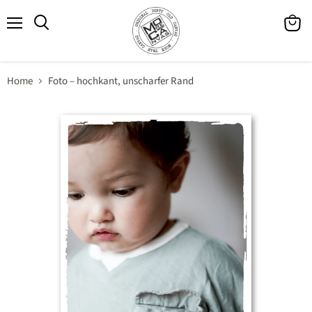
Menü
Waren
Suchen
anzeig
Home
Foto – hochkant, unscharfer Rand