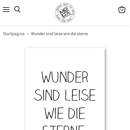
Menu
Winke
Zoeken
bekijk
Startpagina
Wunder sind leise wie die sterne