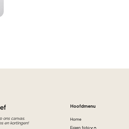
ef
Hoofdmenu
op ons canvas.
Home
es en kortingen!
Eigen foto