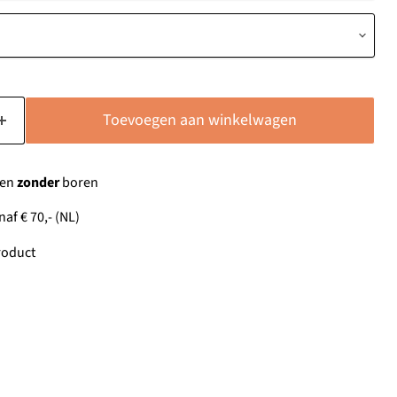
Toevoegen aan winkelwagen
gen
zonder
boren
af € 70,- (NL)
oduct