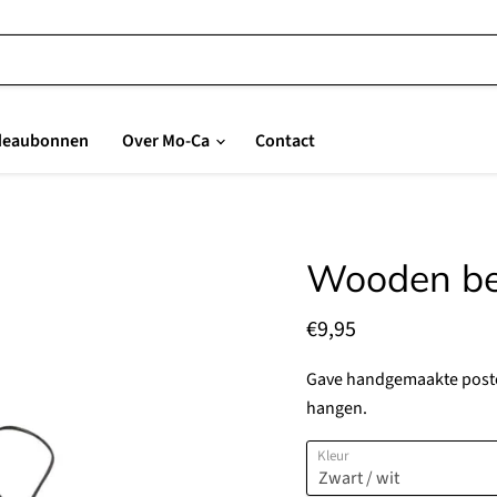
deaubonnen
Over Mo-Ca
Contact
Wooden be
Huidige prijs
€9,95
Gave handgemaakte poster
hangen.
Kleur