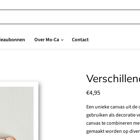
deaubonnen
Over Mo-Ca
Contact
Verschille
Huidige prijs
€4,95
Een unieke canvas uit de 
gebruiken als decoratie v
canvas te combineren met
gemaakt worden op divers