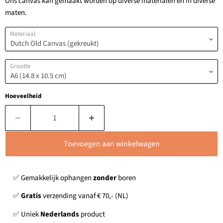
Ons canvas kan gemaakt worden op diverse materialen en in diverse
maten.
Materiaal
Grootte
Hoeveelheid
Toevoegen aan winkelwagen
✅ Gemakkelijk ophangen
zonder
boren
✅
Gratis
verzending vanaf € 70,- (NL)
✅ Uniek
Nederlands
product