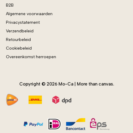
B2B
Kerst
Algemene voorwaarden
Kids
Privacystatement
Kunst
Verzendbeleid
Mindfulness
Retourbeleid
Natuur
Cookiebeleid
Nieuwste producten
Overeenkomst herroepen
Sale
Summer Vibes
Teksten
Toebehoren
Copyright © 2026 Mo-Ca | More than canvas.
Voorjaar