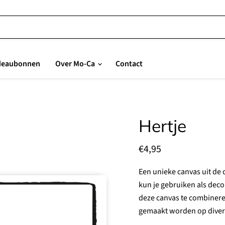
deaubonnen
Over Mo-Ca
Contact
Hertje
Huidige prijs
€4,95
Een unieke canvas uit de 
kun je gebruiken als decor
deze canvas te combinere
gemaakt worden op divers