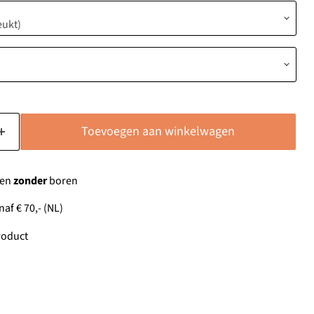
Toevoegen aan winkelwagen
gen
zonder
boren
af € 70,- (NL)
oduct