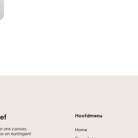
ef
Hoofdmenu
op ons canvas.
Home
es en kortingen!