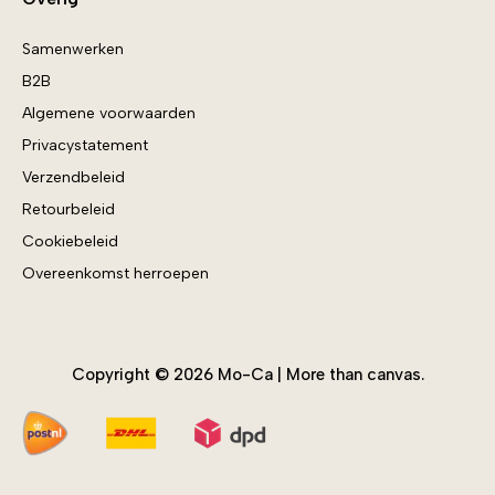
Eigen foto op canvas
Stalenservice
Samenwerken
IAMaureen
B2B
Kerst
Algemene voorwaarden
Kids
Privacystatement
Kunst
Verzendbeleid
Mindfulness
Retourbeleid
Natuur
Cookiebeleid
Nieuwste producten
Overeenkomst herroepen
Sale
Summer Vibes
Teksten
Toebehoren
Copyright © 2026 Mo-Ca | More than canvas.
Voorjaar