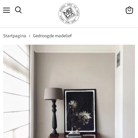
Menu
Winke
Zoeken
bekijk
Startpagina
Gedroogde madelief