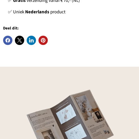
✅
Gratis
verzending vanaf € 70,- (NL)
✅ Uniek
Nederlands
product
Deel dit: