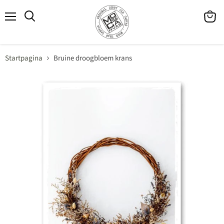
Menu
Winke
Zoeken
bekijk
Startpagina
Bruine droogbloem krans