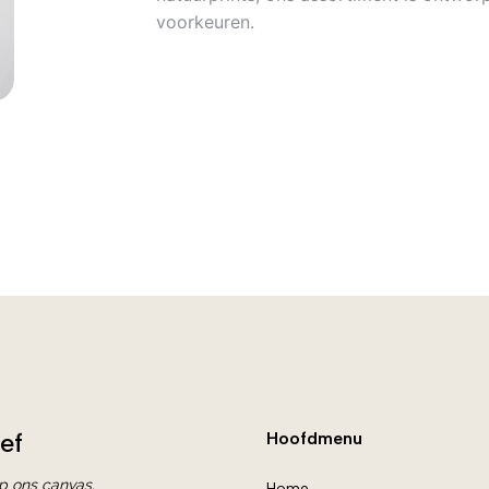
voorkeuren.
ef
Hoofdmenu
op ons canvas.
Home