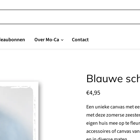
deaubonnen
Over Mo-Ca
Contact
Blauwe sc
Huidige prijs
€4,95
Een unieke canvas met ee
met deze zomerse zeester.
eigen huis mee op te fleu
accessoires of canvas va
en in diverse maten.