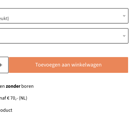
Toevoegen aan winkelwagen
gen
zonder
boren
af € 70,- (NL)
oduct