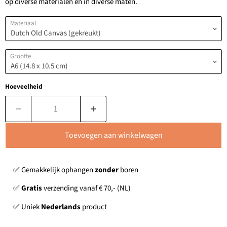
op diverse materialen en in diverse maten.
Materiaal
Grootte
Hoeveelheid
Toevoegen aan winkelwagen
✅ Gemakkelijk ophangen
zonder
boren
✅
Gratis
verzending vanaf € 70,- (NL)
✅ Uniek
Nederlands
product