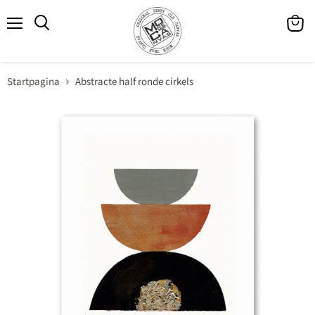
Menu
Winke
Zoeken
bekijk
Startpagina
Abstracte half ronde cirkels