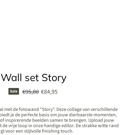
Wall set Story
Original price
Current price
€95,80
€84,95
Sale
al met de fotowand "Story". Deze collage van verschillende
 biedt je de perfecte basis om jouw dierbaarste momenten,
 of inspirerende beelden samen te brengen. Upload jouw
eit de vrije loop in onze handige editor. De strakke witte rand
gt voor een stijlvolle finishing touch.