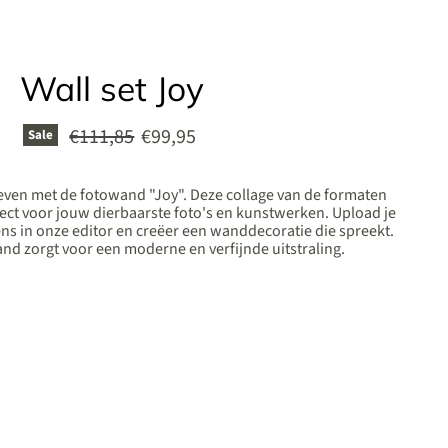
Wall set Joy
Original price
Current price
€111,85
€99,95
Sale
leven met de fotowand "Joy". Deze collage van de formaten
fect voor jouw dierbaarste foto's en kunstwerken. Upload je
ns in onze editor en creëer een wanddecoratie die spreekt.
and zorgt voor een moderne en verfijnde uitstraling.