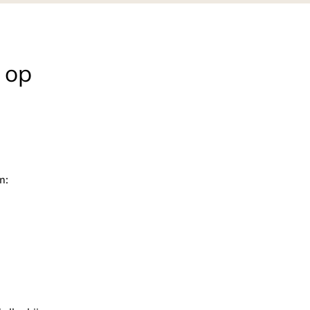
 op
n: