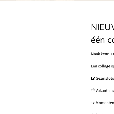
NIEUW
één c
Maak kennis 
Een collage o
📸 Gezinsfoto
🌴 Vakantieh
🐾 Momenten 