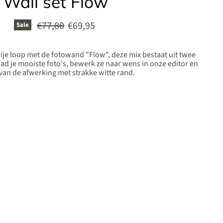
Wall set Flow
Original price
Current price
€77,80
€69,95
Sale
 vrije loop met de fotowand "Flow", deze mix bestaat uit twee
oad je mooiste foto's, bewerk ze naar wens in onze editor en
 van de afwerking met strakke witte rand.