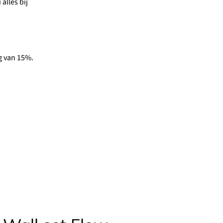
alles bij
g van 15%.