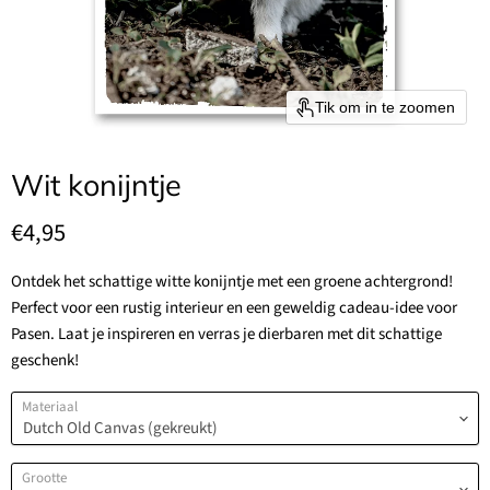
Tik om in te zoomen
Wit konijntje
Huidige prijs
€4,95
Ontdek het schattige witte konijntje met een groene achtergrond!
Perfect voor een rustig interieur en een geweldig cadeau-idee voor
Pasen. Laat je inspireren en verras je dierbaren met dit schattige
geschenk!
Materiaal
Grootte