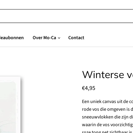
deaubonnen
Over Mo-Ca
Contact
Winterse v
Huidige prijs
€4,95
Een uniek canvas uit de c
rode vos die omgeven is d
sneeuwvlokken die zijn d
waarin de vos voorzichtig 
roze tong net zichtbaar i