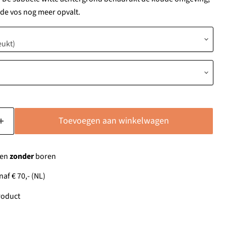
de vos nog meer opvalt.
Toevoegen aan winkelwagen
gen
zonder
boren
af € 70,- (NL)
oduct