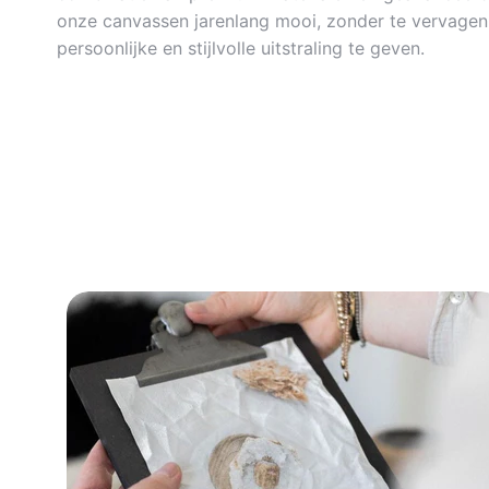
onze canvassen jarenlang mooi, zonder te vervagen. 
persoonlijke en stijlvolle uitstraling te geven.