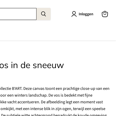
Inloggen
Winkel
bekijke
os in de sneeuw
ollectie B'ART. Deze canvas toont een prachtige close-up van een
oor een winters landschap. De vos is bedekt met fijne
ikke vacht accentueren. De afbeelding legt een moment vast
omkijkt, met een intense blik in zijn ogen, terwijl een speelse
s. De subtiele witte achtergrond benadrukt de koude omgeving,