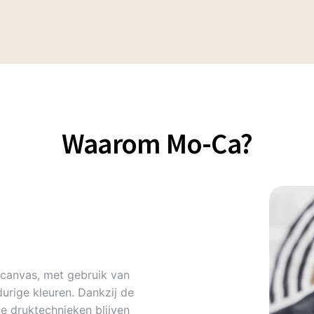
Waarom Mo-Ca?
canvas, met gebruik van
urige kleuren. Dankzij de
 druktechnieken blijven